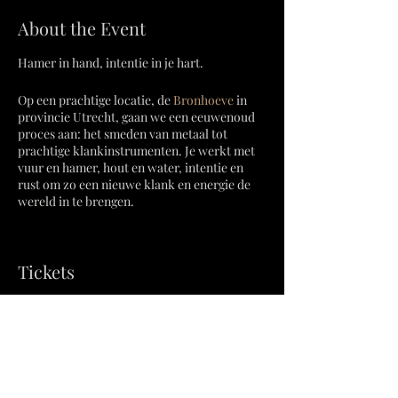
About the Event
Hamer in hand, intentie in je hart.
Op een prachtige locatie, de
Bronhoeve
in
provincie Utrecht, gaan we een eeuwenoud
proces aan: het smeden van metaal tot
prachtige klankinstrumenten. Je werkt met
vuur en hamer, hout en water, intentie en
rust om zo een nieuwe klank en energie de
wereld in te brengen.
Je kan kiezen voor het maken van een set
ronde belletjes (ook wel tingsha's genoemd),
Tickets
kleine, vierkante cymbaaltjes, een enkele,
iets grotere bel, of een trigon, een
driehoekige klankplaat. Veel mogelijkheden
dus!
Verkoop geëindigd op
Soort ticket
Bij je instrument krijg je ook een gepaste
slagstokje / klopper mee.
Deelname workshop